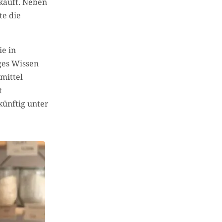
kauft. Neben
te die
ie in
ges Wissen
mittel
t
künftig unter