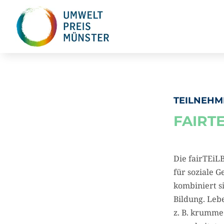
TEILNEHM
FAIRT
Die fairTEiL
für soziale 
kombiniert s
Bildung. Leb
z. B. krumme