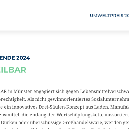
UMWELTPREIS 2
ENDE 2024
EILBAR
BAR in Münster engagiert sich gegen Lebensmittelversch
Gerechtigkeit. Als nicht gewinnorientiertes Sozialunterneh
ie ein innovatives Drei-Säulen-Konzept aus Laden, Manufa
ensmittel, die entlang der Wertschöpfungskette aussortier
 Gurken oder überschüssige Großhandelsware, werden ger