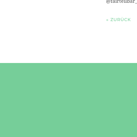
@fairteilbar
←
ZURÜCK