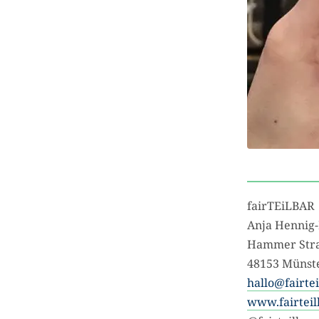
fairTEiLBAR
Anja Hennig
Hammer Stra
48153 Münst
hallo@fairte
www.fairteil