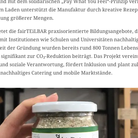
und mit dem solidarischen „Pay What You Feel“-Prinzip ver
m Laden unterstützt die Manufaktur durch kreative Rezep
ung größerer Mengen.
etet die fairTEiLBAR praxisorientierte Bildungsangebote, d
mit Institutionen wie Schulen und Universitäten nachhalti
Seit der Gründung wurden bereits rund 800 Tonnen Lebens
 signifikant zur CO₂-Reduktion beiträgt. Das Projekt verein
und soziale Verantwortung, fördert Inklusion und plant zu
nachhaltiges Catering und mobile Marktstände.