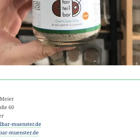
-Meier
ße 60
er
ilbar-muenster.de
bar-muenster.de