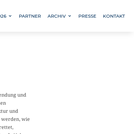
026
PARTNER
ARCHIV
PRESSE
KONTAKT
wendung und
men
ktur und
t werden, wie
ettet,