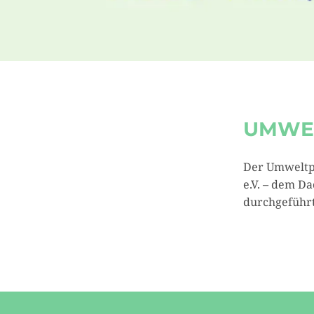
UMWEL
Der Umweltp
e.V. – dem D
durchgeführt