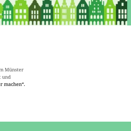
um Münster
t und
er machen“
.