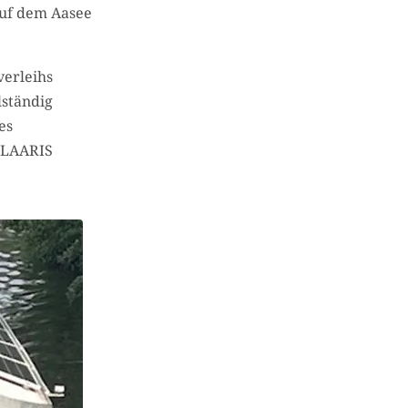
auf dem Aasee
verleihs
lständig
es
SOLAARIS